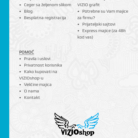
Ceger sa željenom slikom
VIZIO grafit
Blog
Potrebne su Vam majice
Besplatna registracija
za firmu?
Prijateljski sajtovi
Express majice (za 48h
kod vas)
POMOĆ
Pravila i uslovi
Privatnost korisnika
Kako kupovati na
VIZIOshop-u
Veličine majica
O nama
Kontakt