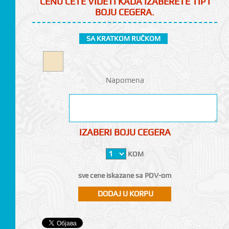
CENU ĆETE VIDETI KADA IZABERETE TIP I
BOJU CEGERA.
SA KRATKOM RUČKOM
Napomena
CI
IZABERI BOJU CEGERA
KOM
sve cene iskazane sa PDV-om