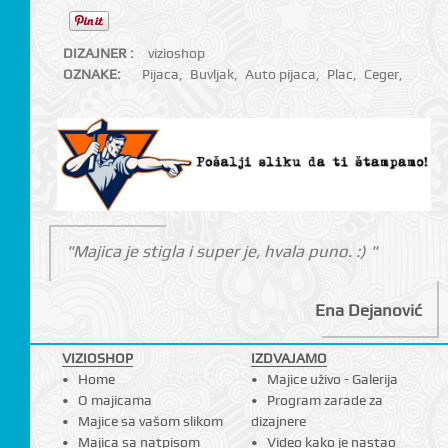
DIZAJNER :
vizioshop
OZNAKE:
Pijaca
,
Buvljak
,
Auto pijaca
,
Plac
,
Ceger
,
"Majica je stigla i super je, hvala puno. :) "
Ena Dejanović
VIZIOSHOP
IZDVAJAMO
Home
Majice uživo - Galerija
O majicama
Program zarade za
Majice sa vašom slikom
dizajnere
Majica sa natpisom
Video kako je nastao