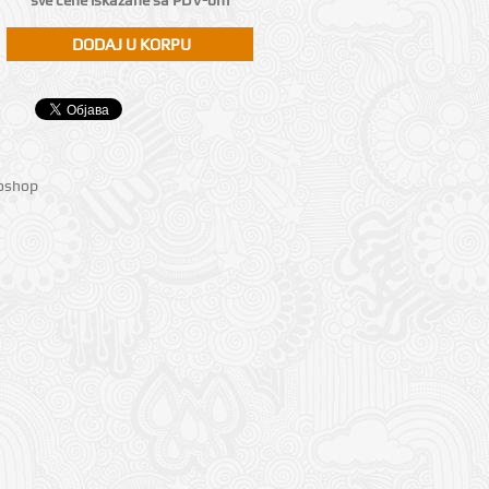
sve cene iskazane sa PDV-om
ioshop