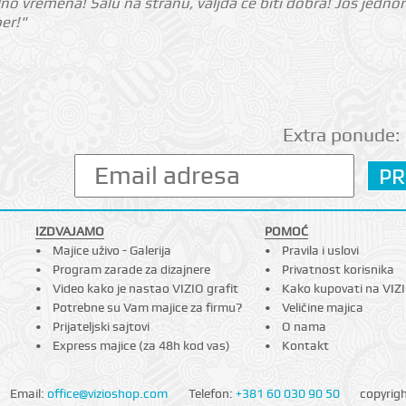
o vremena! Šalu na stranu, valjda će biti dobra! Još jed
per!"
Extra ponude:
IZDVAJAMO
POMOĆ
Majice uživo - Galerija
Pravila i uslovi
Program zarade za dizajnere
Privatnost korisnika
Video kako je nastao VIZIO grafit
Kako kupovati na VIZ
Potrebne su Vam majice za firmu?
Veličine majica
Prijateljski sajtovi
O nama
Express majice (za 48h kod vas)
Kontakt
Email:
office@vizioshop.com
Telefon:
+381 60 030 90 50
copyrig