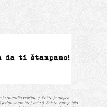
m ja pogodio veličinu :). Pošto je majica
jednu samo broj veću :). Zaista Vam je bilo