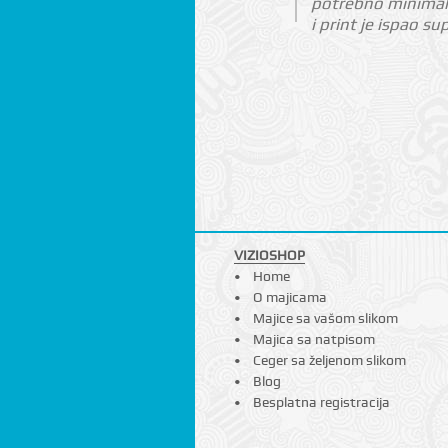
potrebno minimaln
i print je ispao su
VIZIOSHOP
Home
O majicama
Majice sa vašom slikom
Majica sa natpisom
Ceger sa željenom slikom
Blog
Besplatna registracija