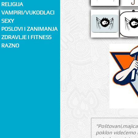
RELIGIJA
VAMPIRI/VUKODLACI
SEXY
POSLOVI I ZANIMANJA
ZDRAVLJE I FITNESS
RAZNO
"Poštovani,majica 
poklon videćemo u