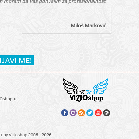
nom moram da Vas pohvalim za profesionalnost
Miloš Marković
IOshop-u
ht by Vizioshop 2006 - 2026