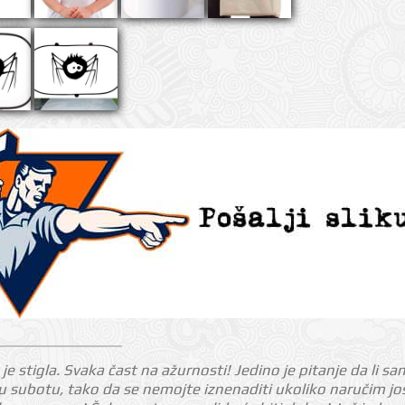
je stigla. Svaka čast na ažurnosti! Jedino je pitanje da li sa
 subotu, tako da se nemojte iznenaditi ukoliko naručim još 