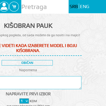
SRB
ENG
KIŠOBRAN PAUK
upkog pogleda, od sada možete da ga nositi i na majici!
 VIDETI KADA IZABERETE MODEL I BOJU
KIŠOBRANA.
OBIČAN
Napomena
NAPRAVITE PRVI IZBOR
KOM