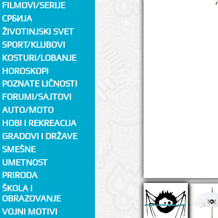
FILMOVI/SERIJE
СРБИЈА
ŽIVOTINJSKI SVET
SPORT/KLUBOVI
KOSTURI/LOBANJE
HOROSKOPI
POZNATE LIČNOSTI
FORUMI/SAJTOVI
AUTO/MOTO
HOBI I REKREACIJA
GRADOVI I DRŽAVE
SMEŠNE
UMETNOST
PRIRODA
ŠKOLA I
OBRAZOVANJE
VOJNI MOTIVI