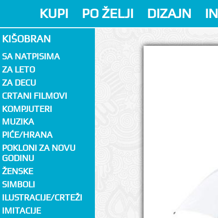
KUPI
PO ŽELJI
DIZAJN
I
KIŠOBRAN
SA NATPISIMA
ZA LETO
ZA DECU
CRTANI FILMOVI
KOMPJUTERI
MUZIKA
PIĆE/HRANA
POKLONI ZA NOVU
GODINU
ŽENSKE
SIMBOLI
ILUSTRACIJE/CRTEŽI
IMITACIJE