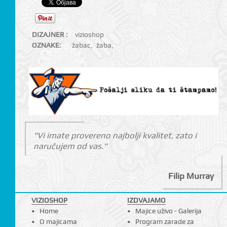
DIZAJNER :
vizioshop
OZNAKE:
žabac
,
žaba
,
"Vi imate provereno najbolji kvalitet, zato i
naručujem od vas."
Filip Murray
VIZIOSHOP
IZDVAJAMO
Home
Majice uživo - Galerija
O majicama
Program zarade za