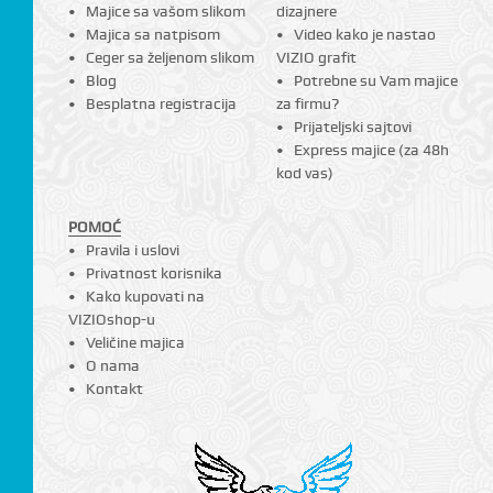
Majice sa vašom slikom
dizajnere
Majica sa natpisom
Video kako je nastao
Ceger sa željenom slikom
VIZIO grafit
Blog
Potrebne su Vam majice
Besplatna registracija
za firmu?
Prijateljski sajtovi
Express majice (za 48h
kod vas)
POMOĆ
Pravila i uslovi
Privatnost korisnika
Kako kupovati na
VIZIOshop-u
Veličine majica
O nama
Kontakt