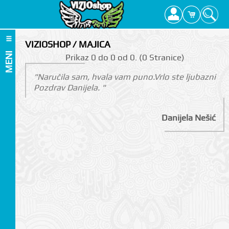
VIZIOSHOP / MAJICA
MENI
Prikаz 0 do 0 оd 0. (0 Strаnicе)
"Naručila sam, hvala vam puno.Vrlo ste ljubazni
Pozdrav Danijela. "
Danijela Nešić