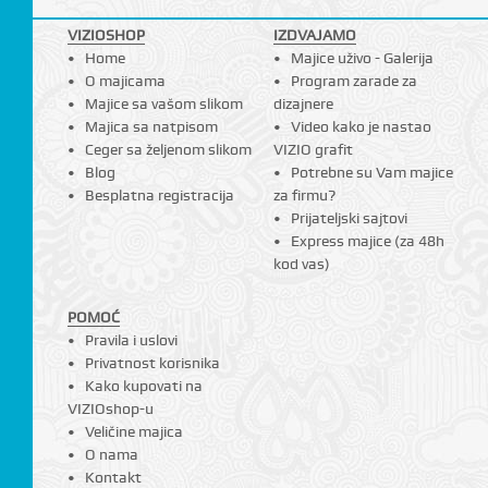
VIZIOSHOP
IZDVAJAMO
Home
Majice uživo - Galerija
O majicama
Program zarade za
I
Majice sa vašom slikom
dizajnere
Majica sa natpisom
Video kako je nastao
Ceger sa željenom slikom
VIZIO grafit
Blog
Potrebne su Vam majice
Besplatna registracija
za firmu?
Prijateljski sajtovi
Express majice (za 48h
kod vas)
POMOĆ
Pravila i uslovi
Privatnost korisnika
Kako kupovati na
VIZIOshop-u
Veličine majica
O nama
Kontakt