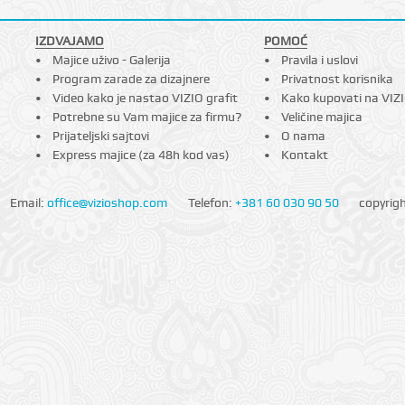
IZDVAJAMO
POMOĆ
Majice uživo - Galerija
Pravila i uslovi
Program zarade za dizajnere
Privatnost korisnika
Video kako je nastao VIZIO grafit
Kako kupovati na VIZ
Potrebne su Vam majice za firmu?
Veličine majica
Prijateljski sajtovi
O nama
Express majice (za 48h kod vas)
Kontakt
Email:
office@vizioshop.com
Telefon:
+381 60 030 90 50
copyrig