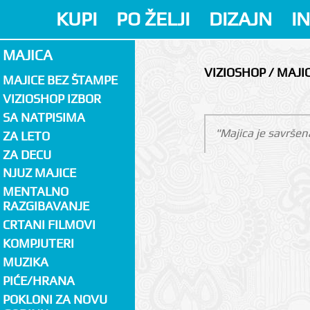
KUPI
PO ŽELJI
DIZAJN
I
MAJICA
VIZIOSHOP / MAJI
MAJICE BEZ ŠTAMPE
VIZIOSHOP IZBOR
SA NATPISIMA
"Majica je savršen
ZA LETO
ZA DECU
NJUZ MAJICE
MENTALNO
RAZGIBAVANJE
CRTANI FILMOVI
KOMPJUTERI
MUZIKA
PIĆE/HRANA
POKLONI ZA NOVU