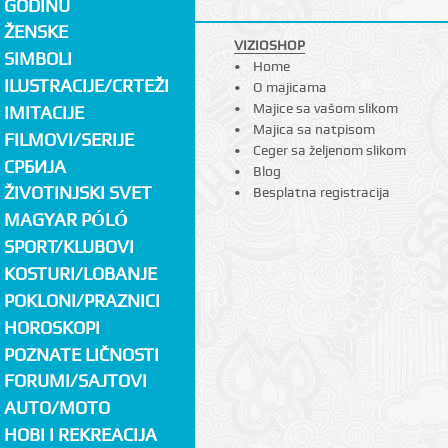
GODINU
ŽENSKE
VIZIOSHOP
SIMBOLI
Home
ILUSTRACIJE/CRTEŽI
O majicama
Majice sa vašom slikom
IMITACIJE
Majica sa natpisom
FILMOVI/SERIJE
Ceger sa željenom slikom
СРБИЈА
Blog
ŽIVOTINJSKI SVET
Besplatna registracija
MAGYAR PÓLÓ
SPORT/KLUBOVI
KOSTURI/LOBANJE
POKLONI/PRAZNICI
HOROSKOPI
POZNATE LIČNOSTI
FORUMI/SAJTOVI
AUTO/MOTO
HOBI I REKREACIJA