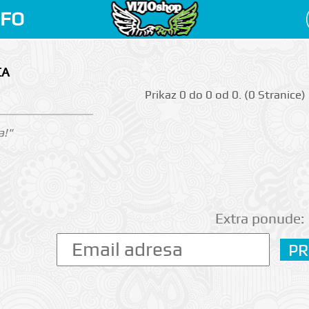
NFO
CA
Prikаz 0 do 0 оd 0. (0 Strаnicе)
a!"
Extra ponude: