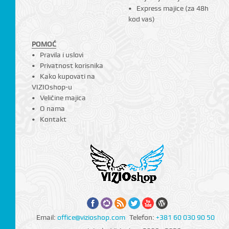
Express majice (za 48h
kod vas)
POMOĆ
Pravila i uslovi
Privatnost korisnika
Kako kupovati na
VIZIOshop-u
Veličine majica
O nama
Kontakt
CI
Email:
office@vizioshop.com
Telefon:
+381 60 030 90 50