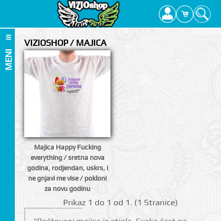
VIZIOSHOP / MAJICA
MENI
Majica Happy Fucking
everything / sretna nova
godina, rodjendan, uskrs, i
ne gnjavi me vise / pokloni
za novu godinu
Prikаz 1 do 1 оd 1. (1 Strаnicе)