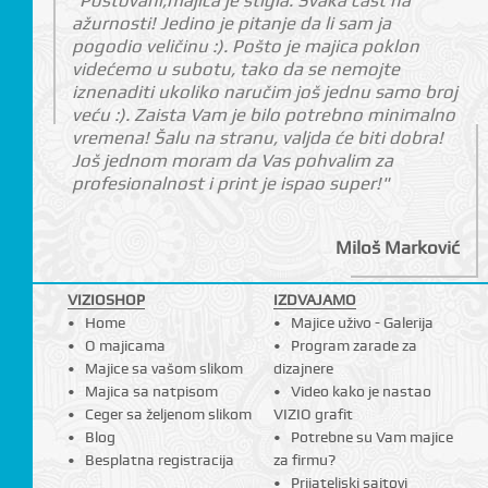
"Poštovani,majica je stigla. Svaka čast na
ažurnosti! Jedino je pitanje da li sam ja
pogodio veličinu :). Pošto je majica poklon
videćemo u subotu, tako da se nemojte
iznenaditi ukoliko naručim još jednu samo broj
I
veću :). Zaista Vam je bilo potrebno minimalno
vremena! Šalu na stranu, valjda će biti dobra!
Još jednom moram da Vas pohvalim za
profesionalnost i print je ispao super!"
Miloš Marković
VIZIOSHOP
IZDVAJAMO
Home
Majice uživo - Galerija
O majicama
Program zarade za
Majice sa vašom slikom
dizajnere
Majica sa natpisom
Video kako je nastao
Ceger sa željenom slikom
VIZIO grafit
Blog
Potrebne su Vam majice
Besplatna registracija
za firmu?
Prijateljski sajtovi