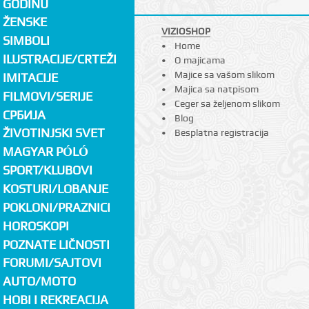
GODINU
ŽENSKE
VIZIOSHOP
SIMBOLI
Home
ILUSTRACIJE/CRTEŽI
O majicama
Majice sa vašom slikom
IMITACIJE
Majica sa natpisom
FILMOVI/SERIJE
Ceger sa željenom slikom
СРБИЈА
Blog
ŽIVOTINJSKI SVET
Besplatna registracija
MAGYAR PÓLÓ
SPORT/KLUBOVI
KOSTURI/LOBANJE
POKLONI/PRAZNICI
HOROSKOPI
POZNATE LIČNOSTI
FORUMI/SAJTOVI
AUTO/MOTO
HOBI I REKREACIJA