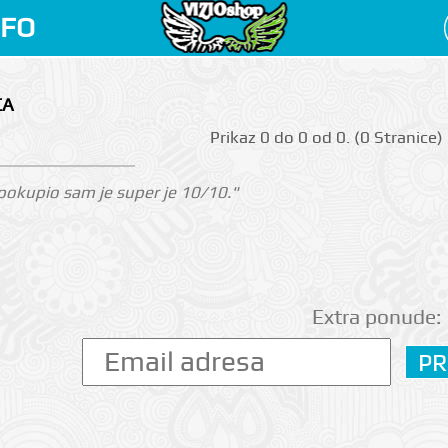
NFO
CA
Prikаz 0 do 0 оd 0. (0 Strаnicе)
i pokupio sam je super je 10/10."
Extra ponude: