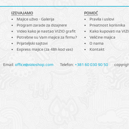
IZDVAJAMO
POMOĆ
Majice uživo - Galerija
Pravila i uslovi
Program zarade za dizajnere
Privatnost korisnika
Video kako je nastao VIZIO grafit
Kako kupovati na VIZ
Potrebne su Vam majice za firmu?
Veličine majica
Prijateljski sajtovi
O nama
Express majice (za 48h kod vas)
Kontakt
Email:
office@vizioshop.com
Telefon:
+381 60 030 90 50
copyrig