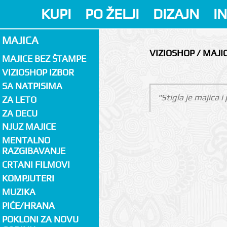
KUPI
PO ŽELJI
DIZAJN
I
MAJICA
VIZIOSHOP / MAJI
MAJICE BEZ ŠTAMPE
VIZIOSHOP IZBOR
SA NATPISIMA
"Stigla je majica 
ZA LETO
ZA DECU
NJUZ MAJICE
MENTALNO
RAZGIBAVANJE
CRTANI FILMOVI
KOMPJUTERI
MUZIKA
PIĆE/HRANA
POKLONI ZA NOVU