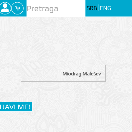
SRB
ENG
Miodrag Malešev