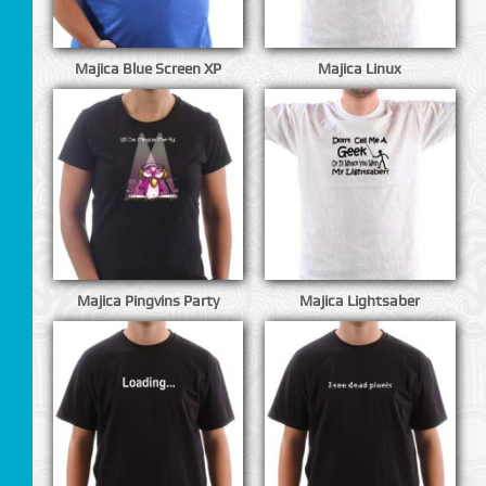
Majica Blue Screen XP
Majica Linux
I
Majica Pingvins Party
Majica Lightsaber