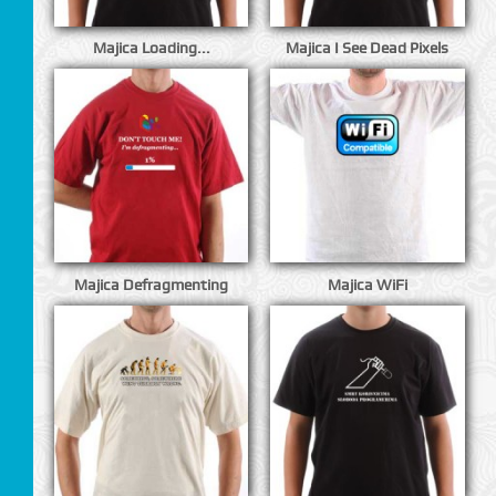
Majica Loading...
Majica I See Dead Pixels
CI
Majica Defragmenting
Majica WiFi