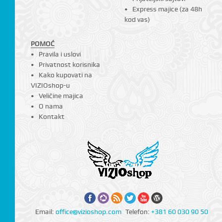
Express majice (za 48h
kod vas)
POMOĆ
Pravila i uslovi
Privatnost korisnika
Kako kupovati na
VIZIOshop-u
Veličine majica
O nama
Kontakt
Email:
office@vizioshop.com
Telefon:
+381 60 030 90 50