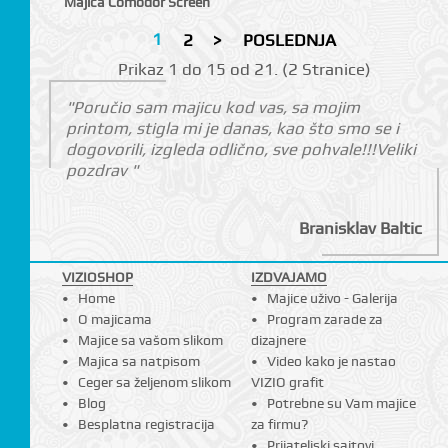
Majica Comodor Screen
1
2
>
POSLEDNJA
Prikаz 1 do 15 оd 21. (2 Strаnicе)
"Poručio sam majicu kod vas, sa mojim
printom, stigla mi je danas, kao što smo se i
dogovorili, izgleda odlično, sve pohvale!!!Veliki
pozdrav "
Branisklav Baltic
VIZIOSHOP
IZDVAJAMO
Home
Majice uživo - Galerija
O majicama
Program zarade za
Majice sa vašom slikom
dizajnere
Majica sa natpisom
Video kako je nastao
Ceger sa željenom slikom
VIZIO grafit
Blog
Potrebne su Vam majice
Besplatna registracija
za firmu?
Prijateljski sajtovi