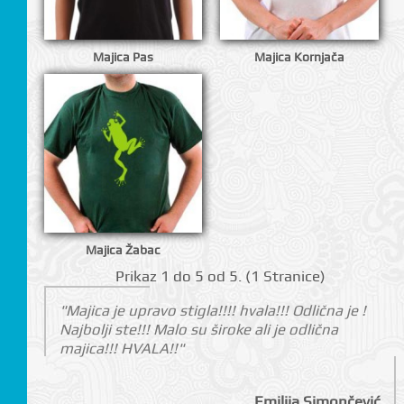
Majica Pas
Majica Kornjača
I
Majica Žabac
Prikаz 1 do 5 оd 5. (1 Strаnicе)
"Majica je upravo stigla!!!! hvala!!! Odlična je !
Najbolji ste!!! Malo su široke ali je odlična
majica!!! HVALA!!"
Emilija Simončević