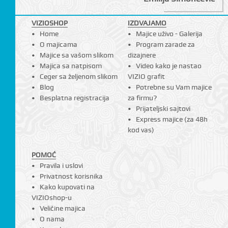
VIZIOSHOP
IZDVAJAMO
Home
Majice uživo - Galerija
O majicama
Program zarade za
Majice sa vašom slikom
dizajnere
Majica sa natpisom
Video kako je nastao
Ceger sa željenom slikom
VIZIO grafit
Blog
Potrebne su Vam majice
Besplatna registracija
za firmu?
Prijateljski sajtovi
Express majice (za 48h
CI
kod vas)
POMOĆ
Pravila i uslovi
Privatnost korisnika
Kako kupovati na
VIZIOshop-u
Veličine majica
O nama