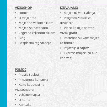
VIZIOSHOP
IZDVAJAMO
Home
Majice uživo - Galerija
O majicama
Program zarade za
I
Majice sa vašom slikom
dizajnere
Majica sa natpisom
Video kako je nastao
Ceger sa željenom slikom
VIZIO grafit
Blog
Potrebne su Vam majice
Besplatna registracija
za firmu?
Prijateljski sajtovi
Express majice (za 48h
kod vas)
POMOĆ
Pravila i uslovi
Privatnost korisnika
Kako kupovati na
VIZIOshop-u
Veličine majica
O nama
Kontakt