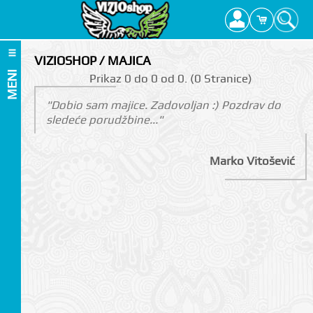
VIZIOSHOP / MAJICA
MENI
Prikаz 0 do 0 оd 0. (0 Strаnicе)
"Dobio sam majice. Zadovoljan :) Pozdrav do
sledeće porudžbine..."
Marko Vitošević