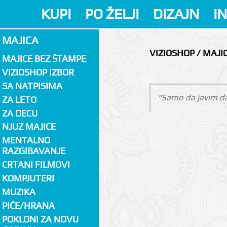
KUPI
PO ŽELJI
DIZAJN
I
MAJICA
VIZIOSHOP / MAJI
MAJICE BEZ ŠTAMPE
VIZIOSHOP IZBOR
SA NATPISIMA
"Samo da javim da 
ZA LETO
ZA DECU
NJUZ MAJICE
MENTALNO
RAZGIBAVANJE
CRTANI FILMOVI
KOMPJUTERI
MUZIKA
PIĆE/HRANA
POKLONI ZA NOVU