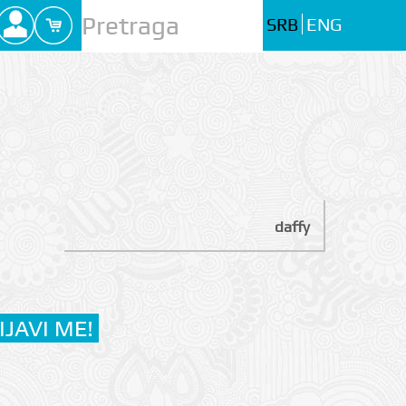
SRB
ENG
daffy