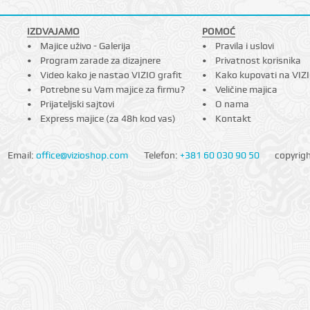
IZDVAJAMO
POMOĆ
Majice uživo - Galerija
Pravila i uslovi
Program zarade za dizajnere
Privatnost korisnika
Video kako je nastao VIZIO grafit
Kako kupovati na VIZ
Potrebne su Vam majice za firmu?
Veličine majica
Prijateljski sajtovi
O nama
Express majice (za 48h kod vas)
Kontakt
Email:
office@vizioshop.com
Telefon:
+381 60 030 90 50
copyrig