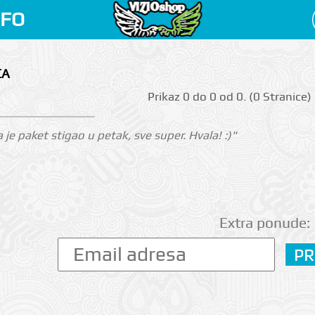
NFO
CA
Prikаz 0 do 0 оd 0. (0 Strаnicе)
je paket stigao u petak, sve super. Hvala! :)"
Extra ponude: