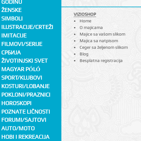
GODINU
ŽENSKE
VIZIOSHOP
SIMBOLI
Home
ILUSTRACIJE/CRTEŽI
O majicama
Majice sa vašom slikom
IMITACIJE
Majica sa natpisom
FILMOVI/SERIJE
Ceger sa željenom slikom
СРБИЈА
Blog
ŽIVOTINJSKI SVET
Besplatna registracija
MAGYAR PÓLÓ
SPORT/KLUBOVI
KOSTURI/LOBANJE
POKLONI/PRAZNICI
HOROSKOPI
POZNATE LIČNOSTI
FORUMI/SAJTOVI
AUTO/MOTO
HOBI I REKREACIJA