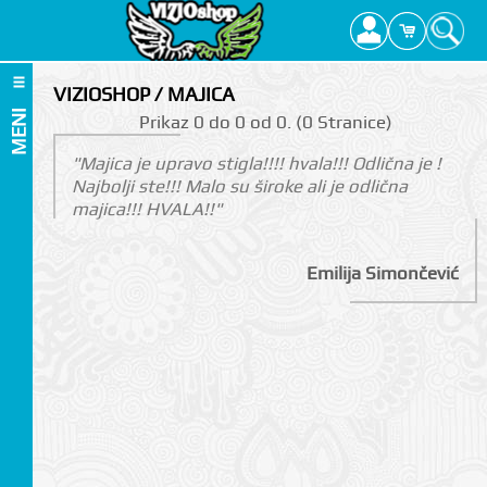
VIZIOSHOP / MAJICA
MENI
Prikаz 0 do 0 оd 0. (0 Strаnicе)
"Majica je upravo stigla!!!! hvala!!! Odlična je !
Najbolji ste!!! Malo su široke ali je odlična
majica!!! HVALA!!"
Emilija Simončević