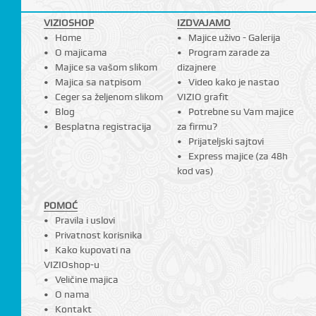
VIZIOSHOP
IZDVAJAMO
Home
Majice uživo - Galerija
O majicama
Program zarade za
I
Majice sa vašom slikom
dizajnere
Majica sa natpisom
Video kako je nastao
Ceger sa željenom slikom
VIZIO grafit
Blog
Potrebne su Vam majice
Besplatna registracija
za firmu?
Prijateljski sajtovi
Express majice (za 48h
kod vas)
POMOĆ
Pravila i uslovi
Privatnost korisnika
Kako kupovati na
VIZIOshop-u
Veličine majica
O nama
Kontakt