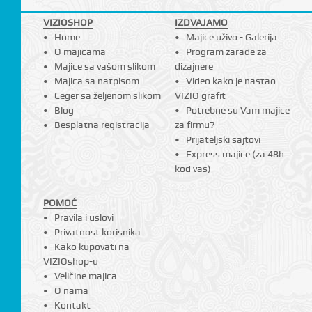
VIZIOSHOP
IZDVAJAMO
Home
Majice uživo - Galerija
O majicama
Program zarade za
I
Majice sa vašom slikom
dizajnere
Majica sa natpisom
Video kako je nastao
Ceger sa željenom slikom
VIZIO grafit
Blog
Potrebne su Vam majice
Besplatna registracija
za firmu?
Prijateljski sajtovi
Express majice (za 48h
kod vas)
POMOĆ
Pravila i uslovi
Privatnost korisnika
Kako kupovati na
VIZIOshop-u
Veličine majica
O nama
Kontakt