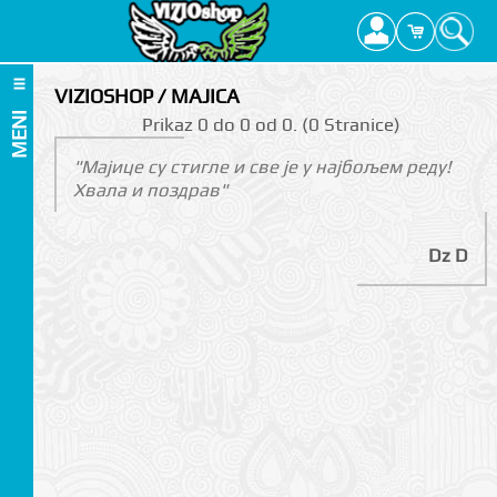
VIZIOSHOP / MAJICA
MENI
Prikаz 0 do 0 оd 0. (0 Strаnicе)
"Мајице су стигле и све је у најбољем реду!
Хвала и поздрав"
Dz D