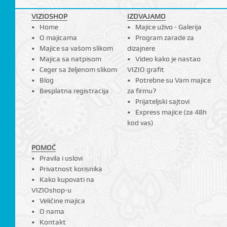
VIZIOSHOP
IZDVAJAMO
Home
Majice uživo - Galerija
O majicama
Program zarade za
I
Majice sa vašom slikom
dizajnere
Majica sa natpisom
Video kako je nastao
Ceger sa željenom slikom
VIZIO grafit
Blog
Potrebne su Vam majice
Besplatna registracija
za firmu?
Prijateljski sajtovi
Express majice (za 48h
kod vas)
POMOĆ
Pravila i uslovi
Privatnost korisnika
Kako kupovati na
VIZIOshop-u
Veličine majica
O nama
Kontakt