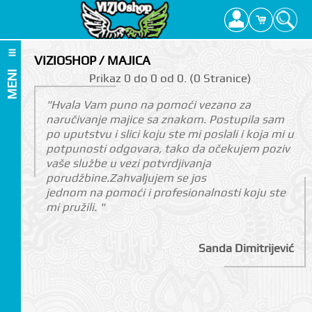
VIZIOSHOP / MAJICA
MENI
Prikаz 0 do 0 оd 0. (0 Strаnicе)
"Hvala Vam puno na pomoći vezano za
naručivanje majice sa znakom. Postupila sam
po uputstvu i slici koju ste mi poslali i koja mi u
potpunosti odgovara, tako da očekujem poziv
vaše službe u vezi potvrdjivanja
porudžbine.Zahvaljujem se jos
jednom na pomoći i profesionalnosti koju ste
mi pružili. "
Sanda Dimitrijević