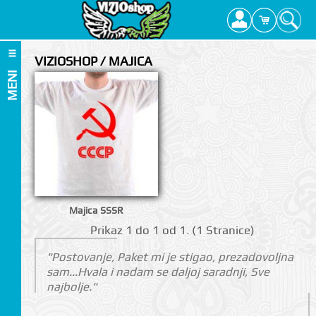
VIZIOSHOP / MAJICA
MENI
Majica SSSR
Prikаz 1 do 1 оd 1. (1 Strаnicе)
"Postovanje, Paket mi je stigao, prezadovoljna
sam...Hvala i nadam se daljoj saradnji, Sve
najbolje."