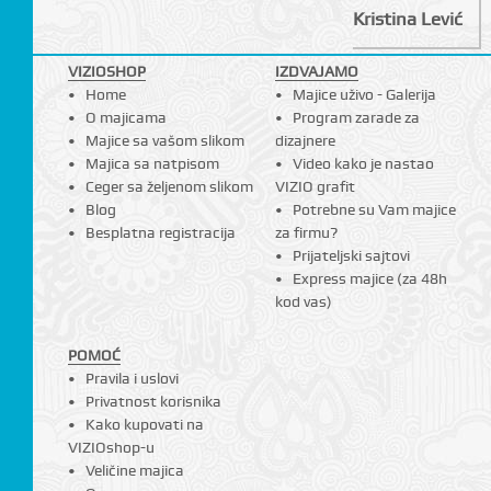
Kristina Lević
VIZIOSHOP
IZDVAJAMO
I
Home
Majice uživo - Galerija
O majicama
Program zarade za
Majice sa vašom slikom
dizajnere
Majica sa natpisom
Video kako je nastao
Ceger sa željenom slikom
VIZIO grafit
Blog
Potrebne su Vam majice
Besplatna registracija
za firmu?
Prijateljski sajtovi
Express majice (za 48h
kod vas)
POMOĆ
Pravila i uslovi
Privatnost korisnika
Kako kupovati na
VIZIOshop-u
Veličine majica