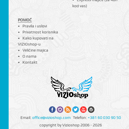
kod vas)
POMOĆ
Pravila i uslovi
Privatnost korisnika
Kako kupovati na
VIZIOshop-u
Veličine majica
O nama
Kontakt
CI
Email:
office@vizioshop.com
Telefon:
+381 60 030 90 50
copyright by Vizioshop 2006 - 2026