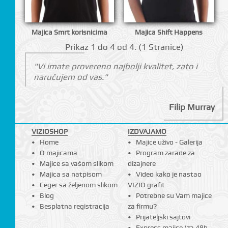
Majica Smrt korisnicima
Majica Shift Happens
I
Prikаz 1 do 4 оd 4. (1 Strаnicе)
"Vi imate provereno najbolji kvalitet, zato i
naručujem od vas."
Filip Murray
VIZIOSHOP
IZDVAJAMO
Home
Majice uživo - Galerija
O majicama
Program zarade za
Majice sa vašom slikom
dizajnere
Majica sa natpisom
Video kako je nastao
Ceger sa željenom slikom
VIZIO grafit
Blog
Potrebne su Vam majice
Besplatna registracija
za firmu?
Prijateljski sajtovi
Express majice (za 48h