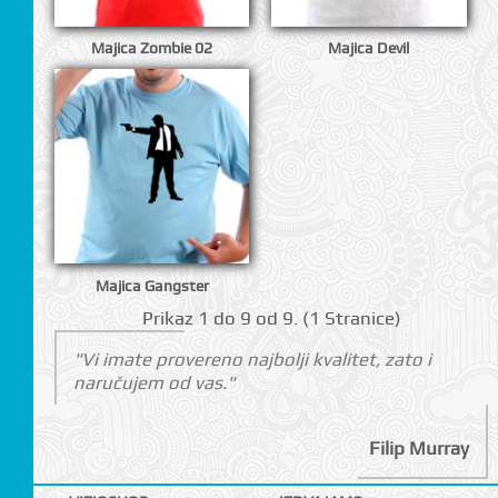
Majica Zombie 02
Majica Devil
CI
Majica Gangster
Prikаz 1 do 9 оd 9. (1 Strаnicе)
"Vi imate provereno najbolji kvalitet, zato i
naručujem od vas."
Filip Murray