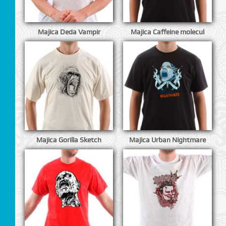
Majica Deda Vampir
Majica Caffeine molecul
I
Majica Gorilla Sketch
Majica Urban Nightmare