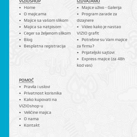
VIZIOSHOP
IZDVAJAMO
Home
Majice uživo - Galerija
O majicama
Program zarade za
Majice sa vašom slikom
dizajnere
Majica sa natpisom
Video kako je nastao
Ceger sa željenom slikom
VIZIO grafit
Blog
Potrebne su Vam majice
Besplatna registracija
za firmu?
Prijateljski sajtovi
Express majice (za 48h
kod vas)
POMOĆ
Pravila i uslovi
Privatnost korisnika
Kako kupovati na
VIZIOshop-u
Veličine majica
O nama
Kontakt