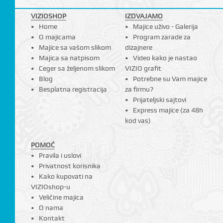
VIZIOSHOP
IZDVAJAMO
Home
Majice uživo - Galerija
O majicama
Program zarade za
I
Majice sa vašom slikom
dizajnere
Majica sa natpisom
Video kako je nastao
Ceger sa željenom slikom
VIZIO grafit
Blog
Potrebne su Vam majice
Besplatna registracija
za firmu?
Prijateljski sajtovi
Express majice (za 48h
kod vas)
POMOĆ
Pravila i uslovi
Privatnost korisnika
Kako kupovati na
VIZIOshop-u
Veličine majica
O nama
Kontakt