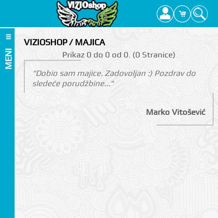
VIZIOSHOP / MAJICA
MENI
Prikаz 0 do 0 оd 0. (0 Strаnicе)
"Dobio sam majice. Zadovoljan :) Pozdrav do
sledeće porudžbine..."
Marko Vitošević