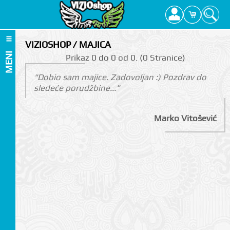
VIZIOSHOP / MAJICA
MENI
Prikаz 0 do 0 оd 0. (0 Strаnicе)
"Dobio sam majice. Zadovoljan :) Pozdrav do
sledeće porudžbine..."
Marko Vitošević