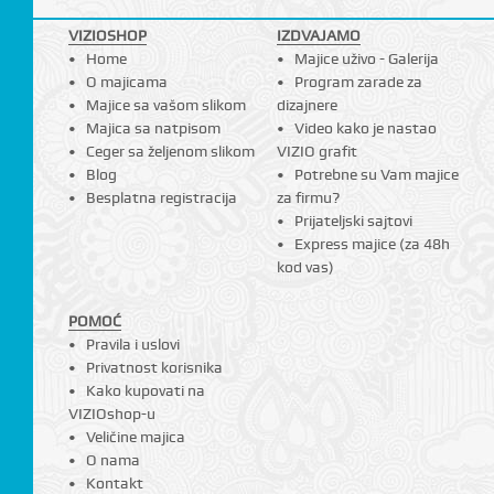
VIZIOSHOP
IZDVAJAMO
Home
Majice uživo - Galerija
O majicama
Program zarade za
I
Majice sa vašom slikom
dizajnere
Majica sa natpisom
Video kako je nastao
Ceger sa željenom slikom
VIZIO grafit
Blog
Potrebne su Vam majice
Besplatna registracija
za firmu?
Prijateljski sajtovi
Express majice (za 48h
kod vas)
POMOĆ
Pravila i uslovi
Privatnost korisnika
Kako kupovati na
VIZIOshop-u
Veličine majica
O nama
Kontakt