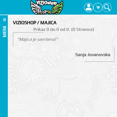
VIZIOSHOP / MAJICA
MENI
Prikаz 0 do 0 оd 0. (0 Strаnicе)
"Majica je savršena!"
Sanja Jovanovska