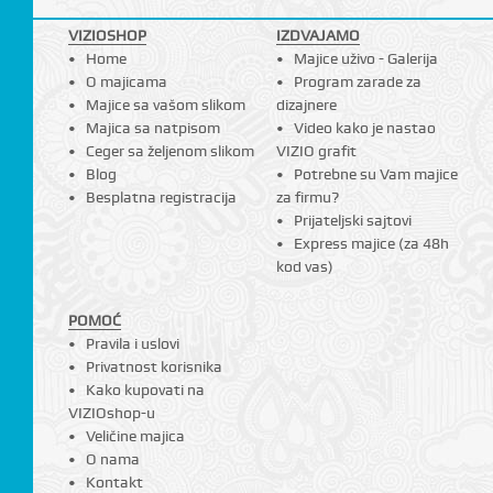
I
VIZIOSHOP
IZDVAJAMO
Home
Majice uživo - Galerija
O majicama
Program zarade za
Majice sa vašom slikom
dizajnere
Majica sa natpisom
Video kako je nastao
Ceger sa željenom slikom
VIZIO grafit
Blog
Potrebne su Vam majice
Besplatna registracija
za firmu?
Prijateljski sajtovi
Express majice (za 48h
kod vas)
POMOĆ
Pravila i uslovi
Privatnost korisnika
Kako kupovati na
VIZIOshop-u
Veličine majica
O nama
Kontakt