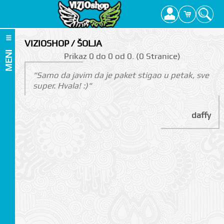
VIZIOSHOP / ŠOLJA
MENI
Prikаz 0 do 0 оd 0. (0 Strаnicе)
"Samo da javim da je paket stigao u petak, sve
super. Hvala! :)"
daffy