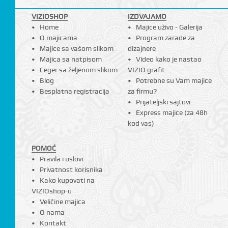
I
VIZIOSHOP
IZDVAJAMO
Home
Majice uživo - Galerija
O majicama
Program zarade za
Majice sa vašom slikom
dizajnere
Majica sa natpisom
Video kako je nastao
Ceger sa željenom slikom
VIZIO grafit
Blog
Potrebne su Vam majice
Besplatna registracija
za firmu?
Prijateljski sajtovi
Express majice (za 48h
kod vas)
POMOĆ
Pravila i uslovi
Privatnost korisnika
Kako kupovati na
VIZIOshop-u
Veličine majica
O nama
Kontakt