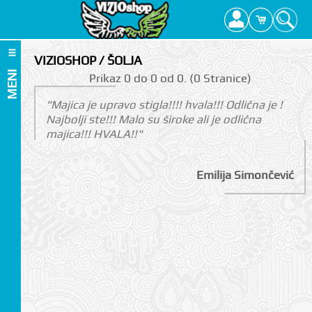
VIZIOSHOP / ŠOLJA
MENI
Prikаz 0 do 0 оd 0. (0 Strаnicе)
"Majica je upravo stigla!!!! hvala!!! Odlična je !
Najbolji ste!!! Malo su široke ali je odlična
majica!!! HVALA!!"
Emilija Simončević