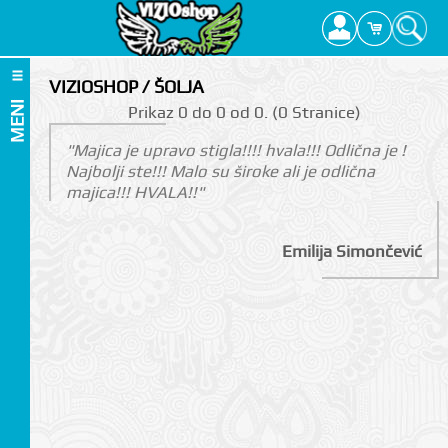
VIZIOSHOP / ŠOLJA
MENI
Prikаz 0 do 0 оd 0. (0 Strаnicе)
"Majica je upravo stigla!!!! hvala!!! Odlična je !
Najbolji ste!!! Malo su široke ali je odlična
majica!!! HVALA!!"
Emilija Simončević