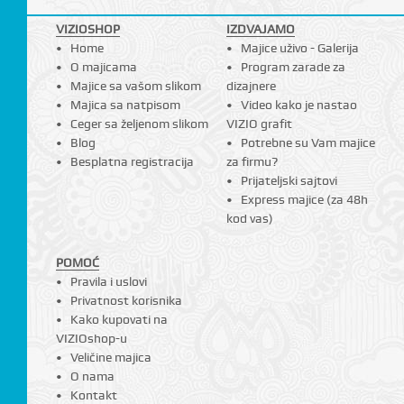
I
VIZIOSHOP
IZDVAJAMO
Home
Majice uživo - Galerija
O majicama
Program zarade za
Majice sa vašom slikom
dizajnere
Majica sa natpisom
Video kako je nastao
Ceger sa željenom slikom
VIZIO grafit
Blog
Potrebne su Vam majice
Besplatna registracija
za firmu?
Prijateljski sajtovi
Express majice (za 48h
kod vas)
POMOĆ
Pravila i uslovi
Privatnost korisnika
Kako kupovati na
VIZIOshop-u
Veličine majica
O nama
Kontakt