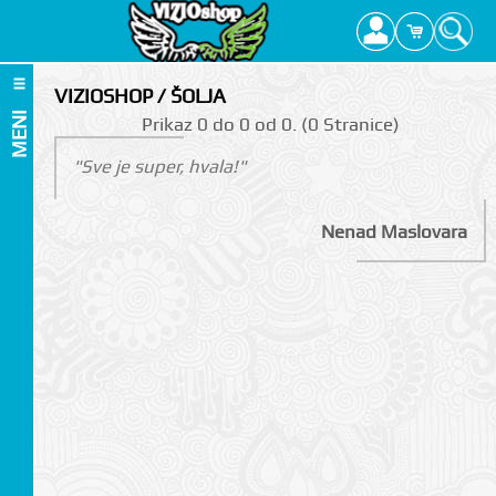
VIZIOSHOP / ŠOLJA
MENI
Prikаz 0 do 0 оd 0. (0 Strаnicе)
"Sve je super, hvala!"
Nenad Maslovara