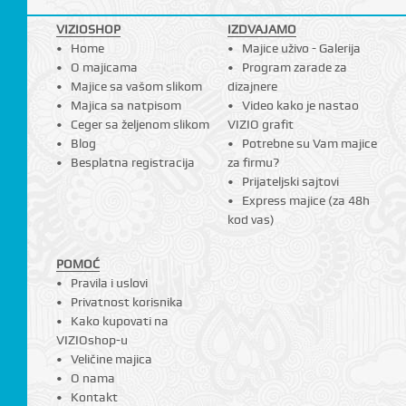
I
VIZIOSHOP
IZDVAJAMO
Home
Majice uživo - Galerija
O majicama
Program zarade za
Majice sa vašom slikom
dizajnere
Majica sa natpisom
Video kako je nastao
Ceger sa željenom slikom
VIZIO grafit
Blog
Potrebne su Vam majice
Besplatna registracija
za firmu?
Prijateljski sajtovi
Express majice (za 48h
kod vas)
POMOĆ
Pravila i uslovi
Privatnost korisnika
Kako kupovati na
VIZIOshop-u
Veličine majica
O nama
Kontakt