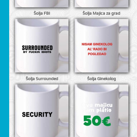
Šolja FBI
Šolja Majica za grad
CI
Šolja Surrounded
Šolja Ginekolog