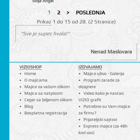
Šolja Angel
1
2
>
POSLEDNJA
Prikаz 1 do 15 оd 28. (2 Strаnicе)
"Sve je super, hvala!"
Nenad Maslovara
VIZIOSHOP
IZDVAJAMO
Home
Majice uživo - Galerija
O majicama
Program zarade za
Majice sa vašom slikom
dizajnere
Majica sa natpisom
Video kako je nastao
Ceger sa željenom slikom
VIZIO grafit
Blog
Potrebne su Vam majice
Besplatna registracija
za firmu?
Prijateljski sajtovi
Express majice (za 48h
kod vas)