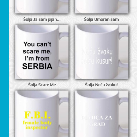
I
Šolja Ja sam pijan...
Šolja Umoran sam
Šolja Scare Me
Šolja Neću žvaku!