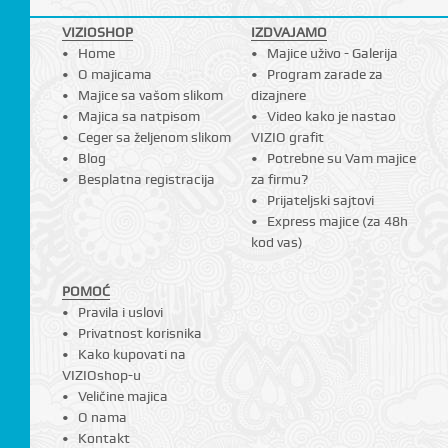
I
VIZIOSHOP
IZDVAJAMO
Home
Majice uživo - Galerija
O majicama
Program zarade za
Majice sa vašom slikom
dizajnere
Majica sa natpisom
Video kako je nastao
Ceger sa željenom slikom
VIZIO grafit
Blog
Potrebne su Vam majice
Besplatna registracija
za firmu?
Prijateljski sajtovi
Express majice (za 48h
kod vas)
POMOĆ
Pravila i uslovi
Privatnost korisnika
Kako kupovati na
VIZIOshop-u
Veličine majica
O nama
Kontakt