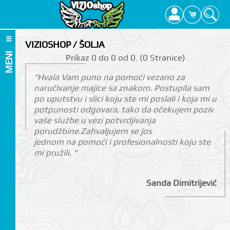
VIZIOSHOP / ŠOLJA
MENI
Prikаz 0 do 0 оd 0. (0 Strаnicе)
"Hvala Vam puno na pomoći vezano za
naručivanje majice sa znakom. Postupila sam
po uputstvu i slici koju ste mi poslali i koja mi u
potpunosti odgovara, tako da očekujem poziv
vaše službe u vezi potvrdjivanja
porudžbine.Zahvaljujem se jos
jednom na pomoći i profesionalnosti koju ste
mi pružili. "
Sanda Dimitrijević