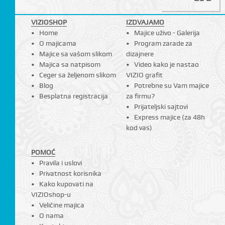
I
VIZIOSHOP
IZDVAJAMO
Home
Majice uživo - Galerija
O majicama
Program zarade za
Majice sa vašom slikom
dizajnere
Majica sa natpisom
Video kako je nastao
Ceger sa željenom slikom
VIZIO grafit
Blog
Potrebne su Vam majice
Besplatna registracija
za firmu?
Prijateljski sajtovi
Express majice (za 48h
kod vas)
POMOĆ
Pravila i uslovi
Privatnost korisnika
Kako kupovati na
VIZIOshop-u
Veličine majica
O nama