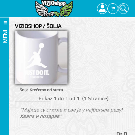
VIZIOSHOP / ŠOLJA
MENI
Šolja Krećemo od sutra
Prikаz 1 do 1 оd 1. (1 Strаnicе)
"Мајице су стигле и све је у најбољем реду!
Хвала и поздрав"
Dz D