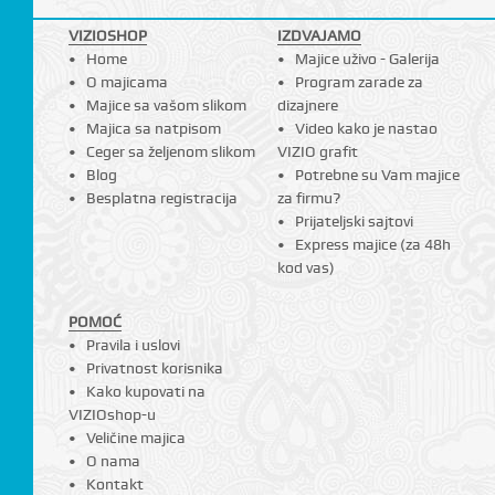
I
VIZIOSHOP
IZDVAJAMO
Home
Majice uživo - Galerija
O majicama
Program zarade za
Majice sa vašom slikom
dizajnere
Majica sa natpisom
Video kako je nastao
Ceger sa željenom slikom
VIZIO grafit
Blog
Potrebne su Vam majice
Besplatna registracija
za firmu?
Prijateljski sajtovi
Express majice (za 48h
kod vas)
POMOĆ
Pravila i uslovi
Privatnost korisnika
Kako kupovati na
VIZIOshop-u
Veličine majica
O nama
Kontakt