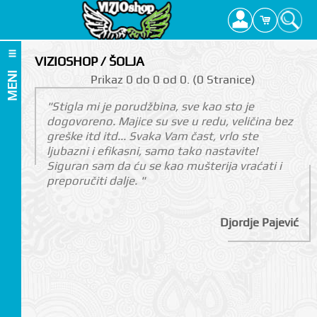
VIZIOSHOP / ŠOLJA
MENI
Prikаz 0 do 0 оd 0. (0 Strаnicе)
"Stigla mi je porudžbina, sve kao sto je
dogovoreno. Majice su sve u redu, veličina bez
greške itd itd... Svaka Vam čast, vrlo ste
ljubazni i efikasni, samo tako nastavite!
Siguran sam da ću se kao mušterija vraćati i
preporučiti dalje. "
Djordje Pajević