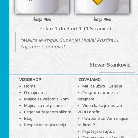
I
Šolja Pivo
Šolja Pivo
Prikаz 1 do 4 оd 4. (1 Strаnicе)
"Majica je stigla. Super je! Hvala! Pozdrav i
čujemo se ponovo!"
Stevan Stanković
VIZIOSHOP
IZDVAJAMO
Home
Majice uživo - Galerija
O majicama
Program zarade za
Majice sa vašom slikom
dizajnere
Majica sa natpisom
Video kako je nastao
Ceger sa željenom slikom
VIZIO grafit
Blog
Potrebne su Vam majice
Besplatna registracija
za firmu?
Prijateljski sajtovi
Express majice (za 48h