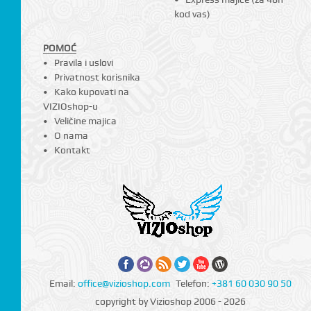
kod vas)
POMOĆ
Pravila i uslovi
Privatnost korisnika
Kako kupovati na
VIZIOshop-u
CI
Veličine majica
O nama
Kontakt
Email:
office@vizioshop.com
Telefon:
+381 60 030 90 50
copyright by Vizioshop 2006 - 2026