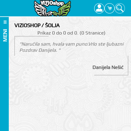
VIZIOSHOP / ŠOLJA
MENI
Prikаz 0 do 0 оd 0. (0 Strаnicе)
"Naručila sam, hvala vam puno.Vrlo ste ljubazni
Pozdrav Danijela. "
Danijela Nešić