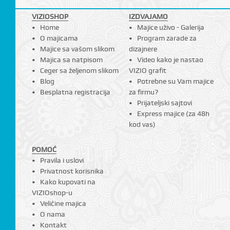
I
VIZIOSHOP
IZDVAJAMO
Home
Majice uživo - Galerija
O majicama
Program zarade za
Majice sa vašom slikom
dizajnere
Majica sa natpisom
Video kako je nastao
Ceger sa željenom slikom
VIZIO grafit
Blog
Potrebne su Vam majice
Besplatna registracija
za firmu?
Prijateljski sajtovi
Express majice (za 48h
kod vas)
POMOĆ
Pravila i uslovi
Privatnost korisnika
Kako kupovati na
VIZIOshop-u
Veličine majica
O nama
Kontakt