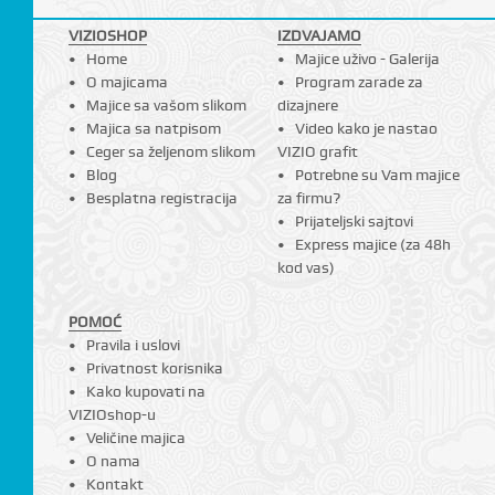
I
VIZIOSHOP
IZDVAJAMO
Home
Majice uživo - Galerija
O majicama
Program zarade za
Majice sa vašom slikom
dizajnere
Majica sa natpisom
Video kako je nastao
Ceger sa željenom slikom
VIZIO grafit
Blog
Potrebne su Vam majice
Besplatna registracija
za firmu?
Prijateljski sajtovi
Express majice (za 48h
kod vas)
POMOĆ
Pravila i uslovi
Privatnost korisnika
Kako kupovati na
VIZIOshop-u
Veličine majica
O nama
Kontakt