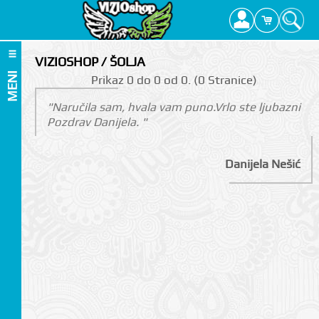
VIZIOSHOP / ŠOLJA
MENI
Prikаz 0 do 0 оd 0. (0 Strаnicе)
"Naručila sam, hvala vam puno.Vrlo ste ljubazni
Pozdrav Danijela. "
Danijela Nešić