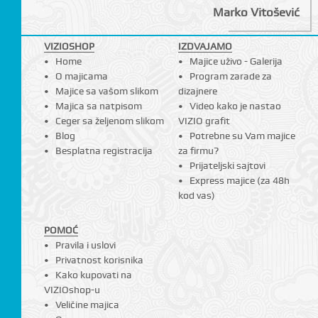
I
Marko Vitošević
VIZIOSHOP
IZDVAJAMO
Home
Majice uživo - Galerija
O majicama
Program zarade za
Majice sa vašom slikom
dizajnere
Majica sa natpisom
Video kako je nastao
Ceger sa željenom slikom
VIZIO grafit
Blog
Potrebne su Vam majice
Besplatna registracija
za firmu?
Prijateljski sajtovi
Express majice (za 48h
kod vas)
POMOĆ
Pravila i uslovi
Privatnost korisnika
Kako kupovati na
VIZIOshop-u
Veličine majica