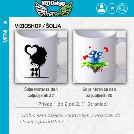
VIZIOSHOP / ŠOLJA
MENI
Šolja Motiv za dan
Šolja Motiv za dan
zaljubljenih 27
zaljubljenih 20
Prikаz 1 do 2 оd 2. (1 Strаnicе)
"Dobio sam majice. Zadovoljan :) Pozdrav do
sledeće porudžbine..."