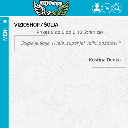
VIZIOSHOP / ŠOLJA
MENI
Prikаz 0 do 0 оd 0. (0 Strаnicе)
"Stigla je šolja. Hvala, super je! Veliki pozdrav! "
Kristina Đenka