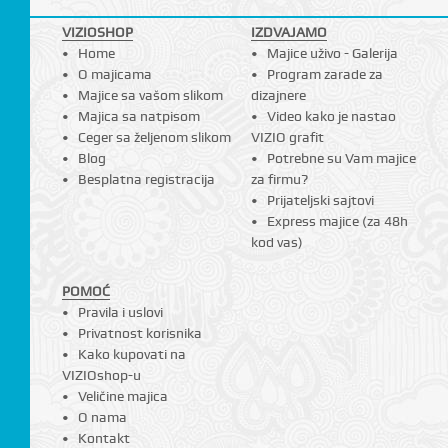
I
VIZIOSHOP
IZDVAJAMO
Home
Majice uživo - Galerija
O majicama
Program zarade za
Majice sa vašom slikom
dizajnere
Majica sa natpisom
Video kako je nastao
Ceger sa željenom slikom
VIZIO grafit
Blog
Potrebne su Vam majice
Besplatna registracija
za firmu?
Prijateljski sajtovi
Express majice (za 48h
kod vas)
POMOĆ
Pravila i uslovi
Privatnost korisnika
Kako kupovati na
VIZIOshop-u
Veličine majica
O nama
Kontakt