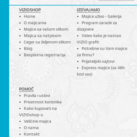
I
VIZIOSHOP
IZDVAJAMO
Home
Majice uživo - Galerija
O majicama
Program zarade za
Majice sa vašom slikom
dizajnere
Majica sa natpisom
Video kako je nastao
Ceger sa željenom slikom
VIZIO grafit
Blog
Potrebne su Vam majice
Besplatna registracija
za firmu?
Prijateljski sajtovi
Express majice (za 48h
kod vas)
POMOĆ
Pravila i uslovi
Privatnost korisnika
Kako kupovati na
VIZIOshop-u
Veličine majica
O nama
Kontakt