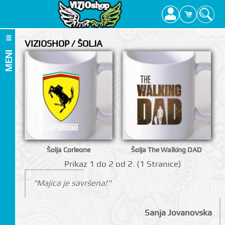
VIZIOSHOP / ŠOLJA
MENI
Šolja Corleone
Šolja The Walking DAD
Prikаz 1 do 2 оd 2. (1 Strаnicе)
"Majica je savršena!"
Sanja Jovanovska