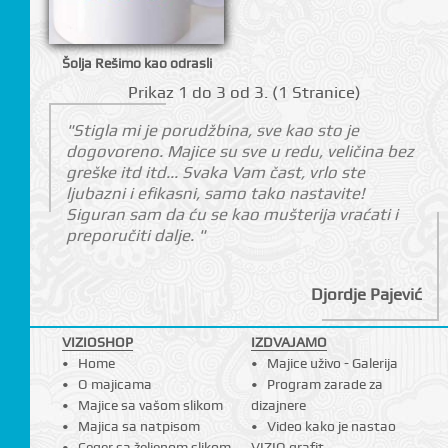
I
Šolja Rešimo kao odrasli
Prikаz 1 do 3 оd 3. (1 Strаnicе)
"Stigla mi je porudžbina, sve kao sto je
dogovoreno. Majice su sve u redu, veličina bez
greške itd itd... Svaka Vam čast, vrlo ste
ljubazni i efikasni, samo tako nastavite!
Siguran sam da ću se kao mušterija vraćati i
preporučiti dalje. "
Djordje Pajević
VIZIOSHOP
IZDVAJAMO
Home
Majice uživo - Galerija
O majicama
Program zarade za
Majice sa vašom slikom
dizajnere
Majica sa natpisom
Video kako je nastao
Ceger sa željenom slikom
VIZIO grafit