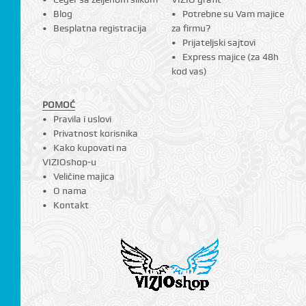
Blog
Potrebne su Vam majice
Besplatna registracija
za firmu?
Prijateljski sajtovi
Express majice (za 48h
kod vas)
POMOĆ
CI
Pravila i uslovi
Privatnost korisnika
Kako kupovati na
VIZIOshop-u
Veličine majica
O nama
Kontakt