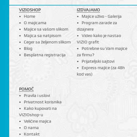
I
VIZIOSHOP
IZDVAJAMO
Home
Majice uživo - Galerija
O majicama
Program zarade za
Majice sa vašom slikom
dizajnere
Majica sa natpisom
Video kako je nastao
Ceger sa željenom slikom
VIZIO grafit
Blog
Potrebne su Vam majice
Besplatna registracija
za firmu?
Prijateljski sajtovi
Express majice (za 48h
kod vas)
POMOĆ
Pravila i uslovi
Privatnost korisnika
Kako kupovati na
VIZIOshop-u
Veličine majica
O nama
Kontakt