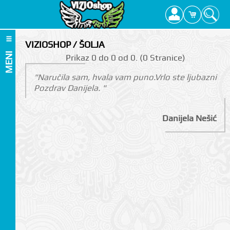
VIZIOSHOP / ŠOLJA
MENI
Prikаz 0 do 0 оd 0. (0 Strаnicе)
"Naručila sam, hvala vam puno.Vrlo ste ljubazni
Pozdrav Danijela. "
Danijela Nešić