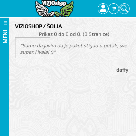
VIZIOSHOP / ŠOLJA
MENI
Prikаz 0 do 0 оd 0. (0 Strаnicе)
"Samo da javim da je paket stigao u petak, sve
super. Hvala! :)"
daffy