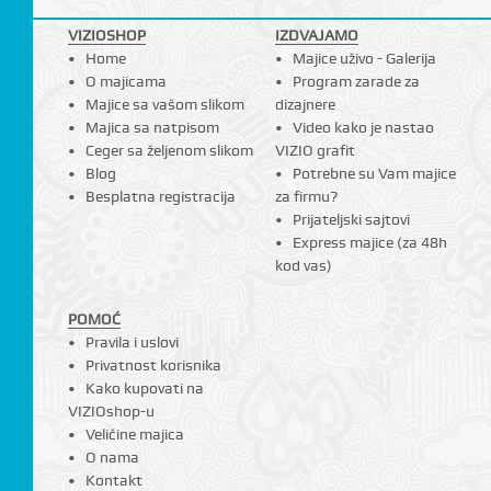
I
VIZIOSHOP
IZDVAJAMO
Home
Majice uživo - Galerija
O majicama
Program zarade za
Majice sa vašom slikom
dizajnere
Majica sa natpisom
Video kako je nastao
Ceger sa željenom slikom
VIZIO grafit
Blog
Potrebne su Vam majice
Besplatna registracija
za firmu?
Prijateljski sajtovi
Express majice (za 48h
kod vas)
POMOĆ
Pravila i uslovi
Privatnost korisnika
Kako kupovati na
VIZIOshop-u
Veličine majica
O nama
Kontakt