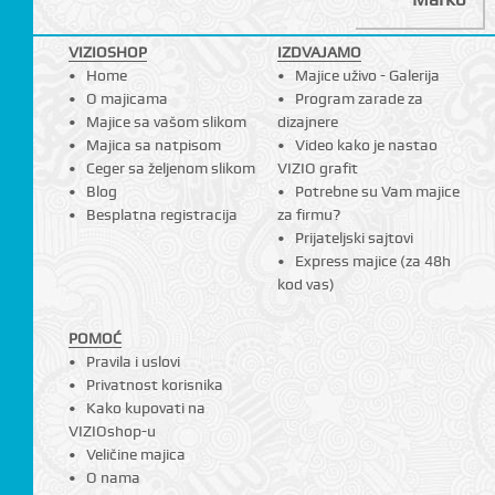
VIZIOSHOP
IZDVAJAMO
Home
Majice uživo - Galerija
O majicama
Program zarade za
Majice sa vašom slikom
dizajnere
Majica sa natpisom
Video kako je nastao
Ceger sa željenom slikom
VIZIO grafit
Blog
Potrebne su Vam majice
Besplatna registracija
za firmu?
Prijateljski sajtovi
Express majice (za 48h
kod vas)
POMOĆ
Pravila i uslovi
Privatnost korisnika
Kako kupovati na
VIZIOshop-u
Veličine majica
O nama