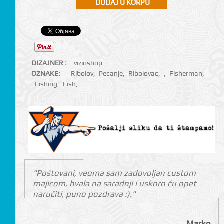
DIZAJNER :
vizioshop
OZNAKE:
Ribolov
,
Pecanje
,
Ribolovac
,
,
Fisherman
,
Fishing
,
Fish
,
"Poštovani, veoma sam zadovoljan custom
majicom, hvala na saradnji i uskoro ću opet
naručiti, puno pozdrava :)."
Marko