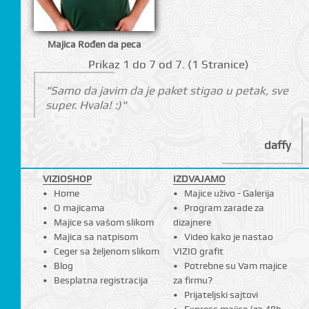
Majica Rođen da peca
Prikаz 1 do 7 оd 7. (1 Strаnicе)
"Samo da javim da je paket stigao u petak, sve
super. Hvala! :)"
daffy
CI
VIZIOSHOP
IZDVAJAMO
Home
Majice uživo - Galerija
O majicama
Program zarade za
Majice sa vašom slikom
dizajnere
Majica sa natpisom
Video kako je nastao
Ceger sa željenom slikom
VIZIO grafit
Blog
Potrebne su Vam majice
Besplatna registracija
za firmu?
Prijateljski sajtovi
Express majice (za 48h