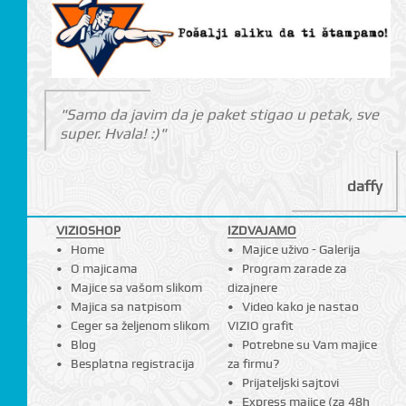
"Samo da javim da je paket stigao u petak, sve
super. Hvala! :)"
daffy
VIZIOSHOP
IZDVAJAMO
Home
Majice uživo - Galerija
O majicama
Program zarade za
Majice sa vašom slikom
dizajnere
Majica sa natpisom
Video kako je nastao
Ceger sa željenom slikom
VIZIO grafit
Blog
Potrebne su Vam majice
Besplatna registracija
za firmu?
Prijateljski sajtovi
Express majice (za 48h