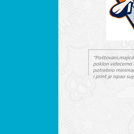
"Poštovani,majica 
poklon videćemo u
potrebno minimaln
i print je ispao su