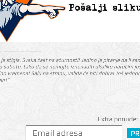
je stigla. Svaka čast na ažurnosti! Jedino je pitanje da li sa
 subotu, tako da se nemojte iznenaditi ukoliko naručim još 
o vremena! Šalu na stranu, valjda će biti dobra! Još jed
per!"
Extra ponude: