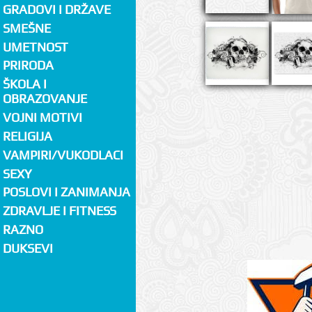
GRADOVI I DRŽAVE
SMEŠNE
UMETNOST
PRIRODA
ŠKOLA I
OBRAZOVANJE
VOJNI MOTIVI
RELIGIJA
VAMPIRI/VUKODLACI
SEXY
POSLOVI I ZANIMANJA
ZDRAVLJE I FITNESS
RAZNO
DUKSEVI