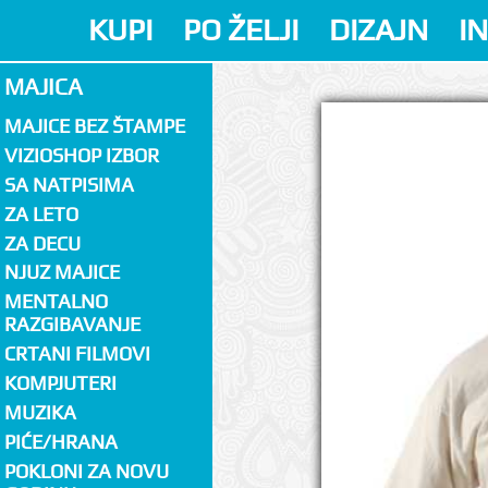
KUPI
PO ŽELJI
DIZAJN
I
MAJICA
MAJICE BEZ ŠTAMPE
VIZIOSHOP IZBOR
SA NATPISIMA
ZA LETO
ZA DECU
NJUZ MAJICE
MENTALNO
RAZGIBAVANJE
CRTANI FILMOVI
KOMPJUTERI
MUZIKA
PIĆE/HRANA
POKLONI ZA NOVU