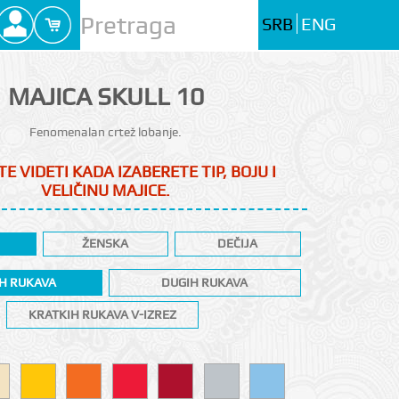
SRB
ENG
MAJICA SKULL 10
Fenomenalan crtež lobanje.
E VIDETI KADA IZABERETE TIP, BOJU I
VELIČINU MAJICE.
ŽENSKA
DEČIJA
H RUKAVA
DUGIH RUKAVA
KRATKIH RUKAVA V-IZREZ