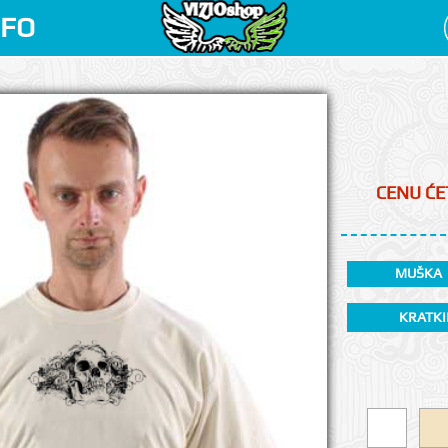
NFO
CENU ĆET
MUŠKA
KRATKI