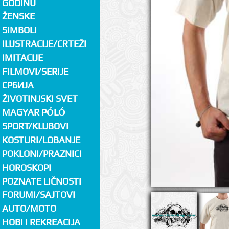
GODINU
ŽENSKE
SIMBOLI
ILUSTRACIJE/CRTEŽI
IMITACIJE
FILMOVI/SERIJE
СРБИЈА
ŽIVOTINJSKI SVET
MAGYAR PÓLÓ
SPORT/KLUBOVI
KOSTURI/LOBANJE
POKLONI/PRAZNICI
HOROSKOPI
POZNATE LIČNOSTI
FORUMI/SAJTOVI
AUTO/MOTO
HOBI I REKREACIJA