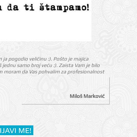
m ja pogodio veličinu :). Pošto je majica
jednu samo broj veću :). Zaista Vam je bilo
nom moram da Vas pohvalim za profesionalnost
Miloš Marković