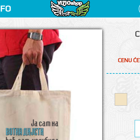
NFO
C
CENU ĆE