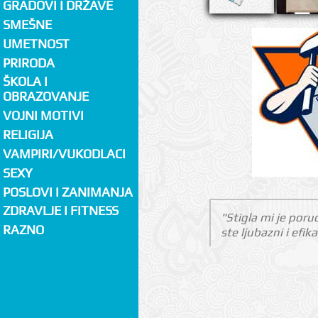
GRADOVI I DRŽAVE
SMEŠNE
UMETNOST
PRIRODA
ŠKOLA I
OBRAZOVANJE
VOJNI MOTIVI
RELIGIJA
VAMPIRI/VUKODLACI
SEXY
POSLOVI I ZANIMANJA
ZDRAVLJE I FITNESS
"Stigla mi je poru
RAZNO
ste ljubazni i efi