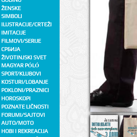
ŽENSKE
SIMBOLI
ILUSTRACIJE/CRTEŽI
IMITACIJE
FILMOVI/SERIJE
СРБИЈА
ŽIVOTINJSKI SVET
MAGYAR PÓLÓ
SPORT/KLUBOVI
KOSTURI/LOBANJE
POKLONI/PRAZNICI
HOROSKOPI
POZNATE LIČNOSTI
FORUMI/SAJTOVI
AUTO/MOTO
HOBI I REKREACIJA