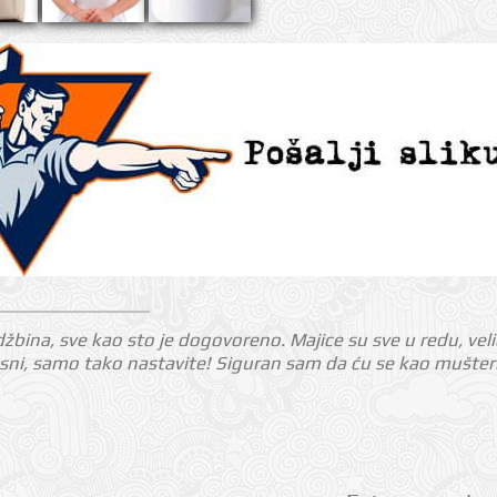
džbina, sve kao sto je dogovoreno. Majice su sve u redu, velič
kasni, samo tako nastavite! Siguran sam da ću se kao mušterija