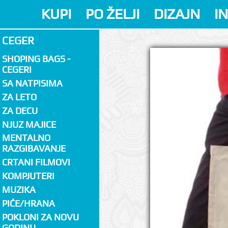
KUPI
PO ŽELJI
DIZAJN
I
CEGER
SHOPING BAGS -
CEGERI
SA NATPISIMA
ZA LETO
ZA DECU
NJUZ MAJICE
MENTALNO
RAZGIBAVANJE
CRTANI FILMOVI
KOMPJUTERI
MUZIKA
PIĆE/HRANA
POKLONI ZA NOVU
GODINU