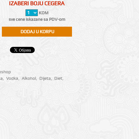
IZABERI BOJU CEGERA
KOM
sve cene iskazane sa PDV-om
ioshop
ka
,
Vodka
,
Alkohol
,
Dijeta
,
Diet
,