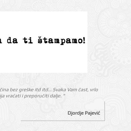
ina bez greške itd itd... Svaka Vam čast, vrlo
 vraćati i preporučiti dalje. "
Djordje Pajević