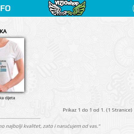
NFO
AKA
ka dijeta
Prikаz 1 do 1 оd 1. (1 Strаnicе)
o najbolji kvalitet, zato i naručujem od vas."