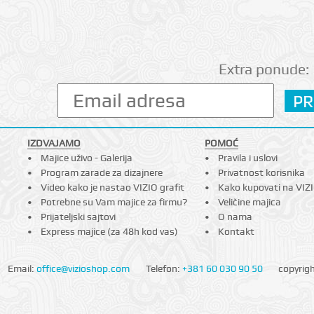
Extra ponude:
IZDVAJAMO
POMOĆ
Majice uživo - Galerija
Pravila i uslovi
Program zarade za dizajnere
Privatnost korisnika
Video kako je nastao VIZIO grafit
Kako kupovati na VIZ
Potrebne su Vam majice za firmu?
Veličine majica
Prijateljski sajtovi
O nama
Express majice (za 48h kod vas)
Kontakt
Email:
office@vizioshop.com
Telefon:
+381 60 030 90 50
copyrig