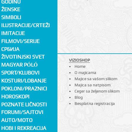
GODINU
ŽENSKE
SIMBOLI
ILUSTRACIJE/CRTEŽI
IMITACIJE
FILMOVI/SERIJE
СРБИЈА
ŽIVOTINJSKI SVET
VIZIOSHOP
MAGYAR PÓLÓ
Home
SPORT/KLUBOVI
O majicama
Majice sa vašom slikom
KOSTURI/LOBANJE
Majica sa natpisom
POKLONI/PRAZNICI
Ceger sa željenom slikom
HOROSKOPI
Blog
Besplatna registracija
POZNATE LIČNOSTI
FORUMI/SAJTOVI
AUTO/MOTO
HOBI I REKREACIJA