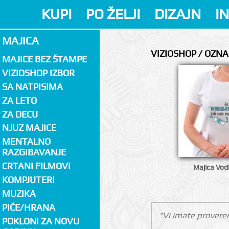
KUPI
PO ŽELJI
DIZAJN
I
MAJICA
VIZIOSHOP / OZN
MAJICE BEZ ŠTAMPE
VIZIOSHOP IZBOR
SA NATPISIMA
ZA LETO
ZA DECU
NJUZ MAJICE
MENTALNO
RAZGIBAVANJE
CRTANI FILMOVI
Majica Vod
KOMPJUTERI
MUZIKA
PIĆE/HRANA
"Vi imate proveren
POKLONI ZA NOVU