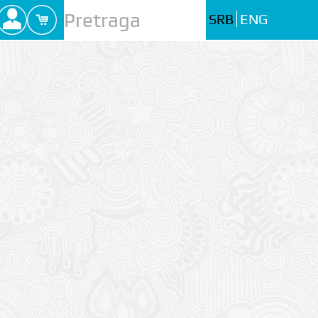
SRB
ENG