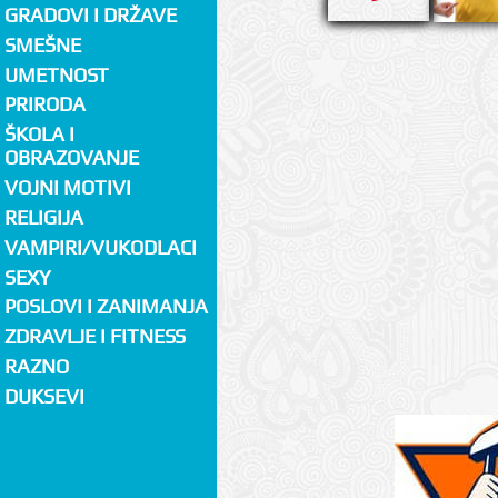
GRADOVI I DRŽAVE
SMEŠNE
UMETNOST
PRIRODA
ŠKOLA I
OBRAZOVANJE
VOJNI MOTIVI
RELIGIJA
VAMPIRI/VUKODLACI
SEXY
POSLOVI I ZANIMANJA
ZDRAVLJE I FITNESS
RAZNO
DUKSEVI