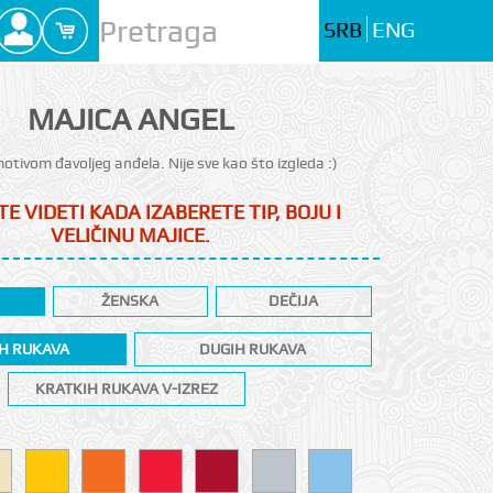
SRB
ENG
MAJICA ANGEL
otivom đavoljeg anđela. Nije sve kao što izgleda :)
E VIDETI KADA IZABERETE TIP, BOJU I
VELIČINU MAJICE.
ŽENSKA
DEČIJA
H RUKAVA
DUGIH RUKAVA
KRATKIH RUKAVA V-IZREZ