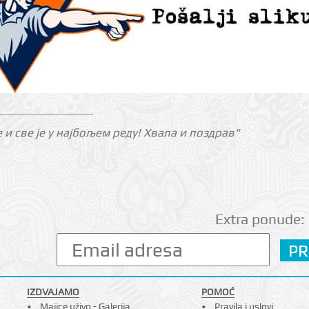
е и све је у најбољем реду! Хвала и поздрав"
Extra ponude:
IZDVAJAMO
POMOĆ
Majice uživo - Galerija
Pravila i uslovi