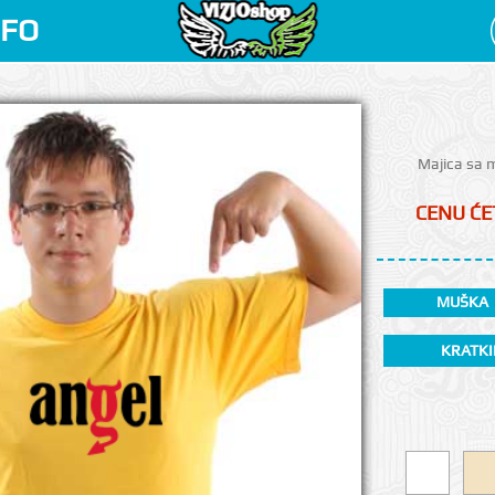
NFO
Majica sa m
CENU ĆET
MUŠKA
KRATKI