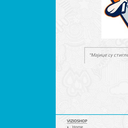
"Мајице су стигл
VIZIOSHOP
Home