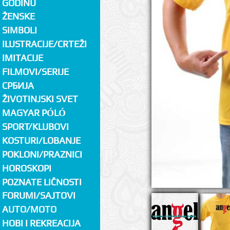
GODINU
ŽENSKE
SIMBOLI
ILUSTRACIJE/CRTEŽI
IMITACIJE
FILMOVI/SERIJE
СРБИЈА
ŽIVOTINJSKI SVET
MAGYAR PÓLÓ
SPORT/KLUBOVI
KOSTURI/LOBANJE
POKLONI/PRAZNICI
HOROSKOPI
POZNATE LIČNOSTI
FORUMI/SAJTOVI
AUTO/MOTO
HOBI I REKREACIJA