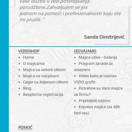
vaše službe u vezi potvrdjivanja
porudžbine.Zahvaljujem se jos
jednom na pomoći i profesionalnosti koju ste
mi pružili. "
I
Sanda Dimitrijević
VIZIOSHOP
IZDVAJAMO
Home
Majice uživo - Galerija
O majicama
Program zarade za
Majice sa vašom slikom
dizajnere
Majica sa natpisom
Video kako je nastao
Ceger sa željenom slikom
VIZIO grafit
Blog
Potrebne su Vam majice
Besplatna registracija
za firmu?
Prijateljski sajtovi
Express majice (za 48h
kod vas)
POMOĆ