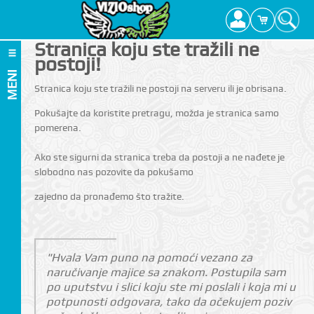
Stranica koju ste tražili ne
postoji!
MENI
Stranica koju ste tražili ne postoji na serveru ili je obrisana.
Pokušajte da koristite pretragu, možda je stranica samo
pomerena.
Ako ste sigurni da stranica treba da postoji a ne nađete je
slobodno nas pozovite da pokušamo
zajedno da pronađemo što tražite.
"Hvala Vam puno na pomoći vezano za
naručivanje majice sa znakom. Postupila sam
po uputstvu i slici koju ste mi poslali i koja mi u
potpunosti odgovara, tako da očekujem poziv