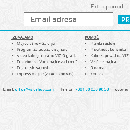
Extra ponude:
IZDVAJAMO
POMOĆ
Majice uživo - Galerija
Pravila i uslovi
Program zarade za dizajnere
Privatnost korisnika
Video kako je nastao VIZIO grafit
Kako kupovati na VIZ
Potrebne su Vam majice za firmu?
Veličine majica
Prijateljski sajtovi
O nama
Express majice (za 48h kod vas)
Kontakt
Email:
office@vizioshop.com
Telefon:
+381 60 030 90 50
copyrig