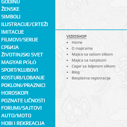
GODINU
ŽENSKE
SIMBOLI
ILUSTRACIJE/CRTEŽI
IMITACIJE
VIZIOSHOP
FILMOVI/SERIJE
Home
СРБИЈА
O majicama
ŽIVOTINJSKI SVET
Majice sa vašom slikom
Majica sa natpisom
MAGYAR PÓLÓ
Ceger sa željenom slikom
SPORT/KLUBOVI
Blog
KOSTURI/LOBANJE
Besplatna registracija
POKLONI/PRAZNICI
HOROSKOPI
POZNATE LIČNOSTI
FORUMI/SAJTOVI
AUTO/MOTO
HOBI I REKREACIJA