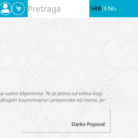
SRB
ENG
 vašim klijentima. To je jedna od vrlina koja
na drugim kupovinama i preporuke od mene, jer
Darko Popović