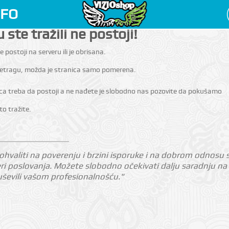
NFO
 ste tražili ne postoji!
e postoji na serveru ili je obrisana.
pretragu, možda je stranica samo pomerena.
ica treba da postoji a ne nađete je slobodno nas pozovite da pokušamo
o tražite.
valiti na poverenju i brzini isporuke i na dobrom odnosu sa
feri poslovanja. Možete slobodno očekivati dalju saradnju 
ševili vašom profesionalnošću."