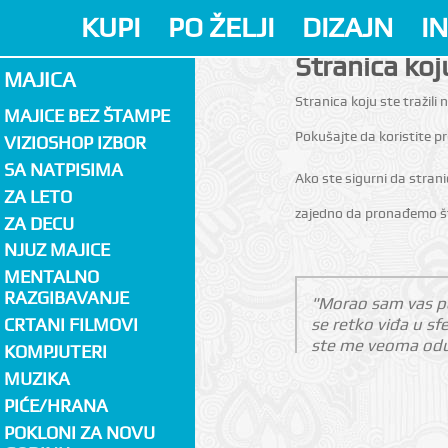
KUPI
PO ŽELJI
DIZAJN
I
Stranica koju
MAJICA
Stranica koju ste tražili n
MAJICE BEZ ŠTAMPE
Pokušajte da koristite 
VIZIOSHOP IZBOR
SA NATPISIMA
Ako ste sigurni da stran
ZA LETO
zajedno da pronađemo št
ZA DECU
NJUZ MAJICE
MENTALNO
RAZGIBAVANJE
"Morao sam vas poh
se retko viđa u s
CRTANI FILMOVI
ste me veoma odu
KOMPJUTERI
MUZIKA
PIĆE/HRANA
POKLONI ZA NOVU