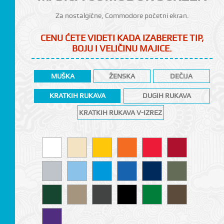
Za nostalgične, Commodore početni ekran.
CENU ĆETE VIDETI KADA IZABERETE TIP,
BOJU I VELIČINU MAJICE.
MUŠKA
ŽENSKA
DEČIJA
KRATKIH RUKAVA
DUGIH RUKAVA
KRATKIH RUKAVA V-IZREZ
CI