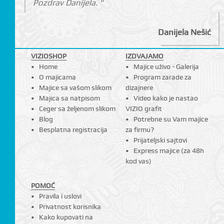
Pozdrav Danijela. "
Danijela Nešić
VIZIOSHOP
IZDVAJAMO
Home
Majice uživo - Galerija
O majicama
Program zarade za
Majice sa vašom slikom
dizajnere
Majica sa natpisom
Video kako je nastao
Ceger sa željenom slikom
VIZIO grafit
Blog
Potrebne su Vam majice
Besplatna registracija
za firmu?
Prijateljski sajtovi
Express majice (za 48h
kod vas)
POMOĆ
Pravila i uslovi
Privatnost korisnika
Kako kupovati na