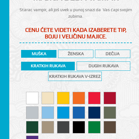
Starac vampir, ali još uvek u punoj snazi da Vas ćapi svojim
zubima.
CENU ĆETE VIDETI KADA IZABERETE TIP,
BOJU I VELIČINU MAJICE.
MUŠKA
ŽENSKA
DEČIJA
KRATKIH RUKAVA
DUGIH RUKAVA
CI
KRATKIH RUKAVA V-IZREZ