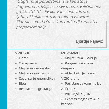
"Stigla mi je porudžbina, sve kao sto je
dogovoreno. Majice su sve u redu, veličina bez
greške itd itd... Svaka Vam čast, vrlo ste
ljubazni i efikasni, samo tako nastavite!
Siguran sam da ću se kao mušterija vraćati i
preporučiti dalje. "
Djordje Pajević
VIZIOSHOP
IZDVAJAMO
Home
Majice uživo - Galerija
O majicama
Program zarade za
Majice sa vašom slikom
dizajnere
Majica sa natpisom
Video kako je nastao
Ceger sa željenom slikom
VIZIO grafit
Blog
Potrebne su Vam majice
Besplatna registracija
za firmu?
Prijateljski sajtovi
Express majice (za 48h
kod vas)