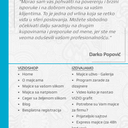
"Morao sam vas pohvaliti na poverenju i brzini
isporuke i na dobrom odnosu sa vašim
klijentima. To je jedna od vrlina koja se retko
viđa u sferi poslovanja. Možete slobodno
očekivati dalju saradnju na drugim
kupovinama i preporuke od mene, jer ste me
veoma oduševili vašom profesionalnošću."
Darko Popović
VIZIOSHOP
IZDVAJAMO
Home
Majice uživo - Galerija
O majicama
Program zarade za
Majice sa vašom slikom
dizajnere
Majica sa natpisom
Video kako je nastao
Ceger sa željenom slikom
VIZIO grafit
Blog
Potrebne su Vam majice
Besplatna registracija
za firmu?
Prijateljski sajtovi
Express majice (za 48h