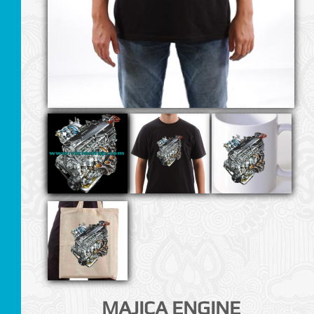
I
MAJICA ENGINE