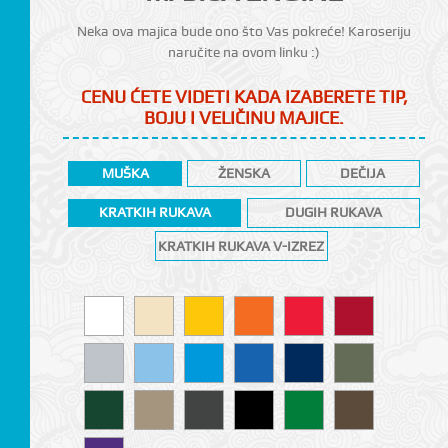
Neka ova majica bude ono što Vas pokreće! Karoseriju
naručite na ovom linku :)
CENU ĆETE VIDETI KADA IZABERETE TIP,
BOJU I VELIČINU MAJICE.
MUŠKA
ŽENSKA
DEČIJA
KRATKIH RUKAVA
DUGIH RUKAVA
CI
KRATKIH RUKAVA V-IZREZ