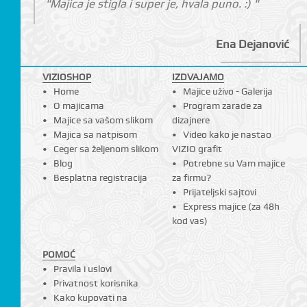
"Majica je stigla i super je, hvala puno. :) "
Ena Dejanović
VIZIOSHOP
IZDVAJAMO
Home
Majice uživo - Galerija
O majicama
Program zarade za
Majice sa vašom slikom
dizajnere
Majica sa natpisom
Video kako je nastao
Ceger sa željenom slikom
VIZIO grafit
Blog
Potrebne su Vam majice
Besplatna registracija
za firmu?
Prijateljski sajtovi
Express majice (za 48h
kod vas)
POMOĆ
Pravila i uslovi
Privatnost korisnika
Kako kupovati na